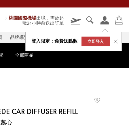
桃園國際機場
出境，需於起
飛24小時前送出訂單
類
品牌導覽
V-STORY
登入限定：免費送點數
立即登入
學
全部商品
DE CAR DIFFUSER REFILL
香蕊心