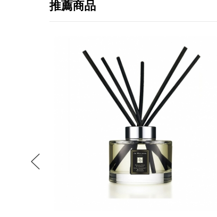
推薦商品
提
免稅
不同
明
。