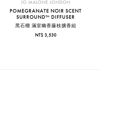
JO MALONE LONDON
POMEGRANATE NOIR SCENT
SURROUND™ DIFFUSER
黑石榴 滿室幽香藤枝擴香組
NT$ 3,530