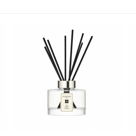
所有活動皆以系統自動計算是否
所有活動皆不可不同訂單相互累
所有活動昇恆昌股份有限公司保
請選擇您的搭機地點
桃園國際機場(TPE)
臺北松山機場(TSA)
臺中國際機場(RMQ)
高雄國際機場(KHH)
折扣通知
您必須登入才有辦法使用喜愛清單！
折扣通知
醒您：
品線上預訂服務限
國際線出境旅客
使用
機場的下單時間皆不相同，細節或訂購流程指引，請瀏覽
購物