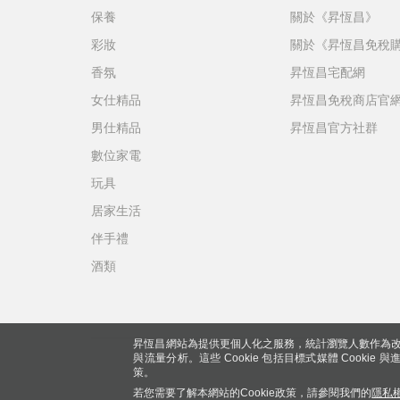
保養
關於《昇恆昌》
彩妝
關於《昇恆昌免稅
香氛
昇恆昌宅配網
女仕精品
昇恆昌免稅商店官
男仕精品
昇恆昌官方社群
數位家電
玩具
居家生活
伴手禮
酒類
昇恆昌網站為提供更個人化之服務，統計瀏覽人數作為改
與流量分析。這些 Cookie 包括目標式媒體 Cookie
策。
若您需要了解本網站的Cookie政策，請參閱我們的
隱私