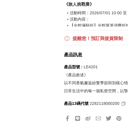
《旅人挑戰賽》
活動時間：2026/07/01 10:00 至 2
活動內容：
【全館滿額折】全館單筆消費折扣後
【下單贈】全館消費不限金額，
【滿$6,000贈】全館單筆消費折
提醒您！預訂與提貨限制
波段活動：
【逢一、四加碼購物金】活動期間2026
產品訊息
$850 折扣後滿$15,000 可折抵
更多優惠請見
旅人挑戰賽
活動頁
產品型號 :
LE4201
《產品敘述》
《刷指定信用卡優惠》
以不同香氣邂逅紛繁季節與別樣心情
活動詳情請參見
信用卡優惠指南
日常生活中的每一個私密空間，以摯
如使用信用卡分期，無法部分退
實際折扣金額以系統顯示為準
產品13碼代號
2282118000200
《網站活動限制說明》
所有活動皆訂單成立時間為準，