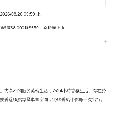
026/08/20 09:59 止
滿$8,000折$650，累折無上限
贈小學生課本小圓鏡
扣後滿$6,000，贈小學生課本娃娃盲盒
/07/01-2026/08/20 逢一、四加碼購物金
。盡享不間斷的英倫生活，7x24小時香氛生活。存在於
愛香薰綴點專屬車室空間，沁脾香氣伴你每一次出行。
換貨，須整筆刷退後重新購買
贈品皆為數量有限，送完為止