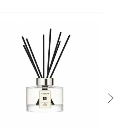
達到滿額優惠門檻，以系統計算為準
計
留變更或終止之權利
稍後決定
LIME
青檸、
流程說