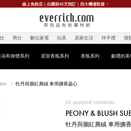
線上免稅店｜出國前45天預訂｜四大機場取貨
仕
男仕
數位家電
玩具
居家生活
伴手禮
酒
沐浴和身體系列
居室香氛系列
香氛系列
獻禮的美
牡丹與胭紅麂絨 車用擴香蕊心
don
JO MALONE LONDON
PEONY & BLUSH SUE
牡丹與胭紅麂絨 車用擴