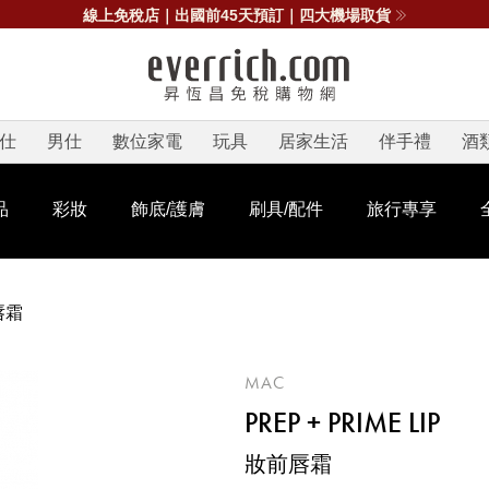
線上免稅店｜出國前45天預訂｜四大機場取貨
仕
男仕
數位家電
玩具
居家生活
伴手禮
酒
品
彩妝
飾底/護膚
刷具/配件
旅行專享
唇霜
MAC
PREP + PRIME LIP
妝前唇霜