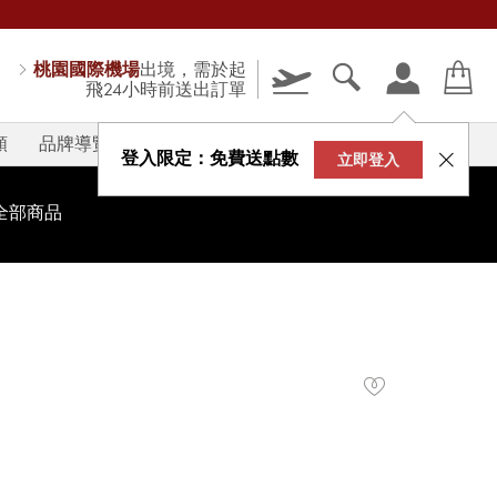
桃園國際機場
出境，需於起
飛24小時前送出訂單
類
品牌導覽
V-STORY
登入限定：免費送點數
立即登入
全部商品