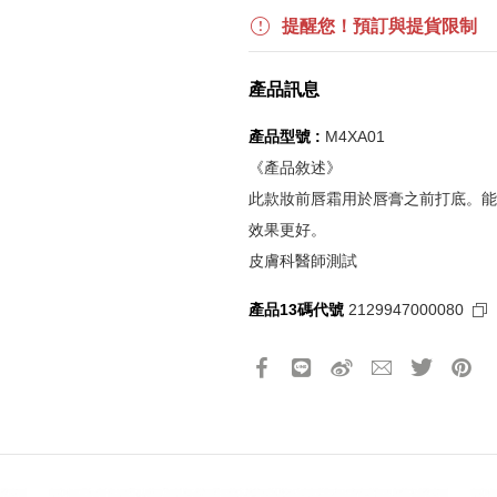
更多優惠請見
旅人挑戰賽
活動頁
提醒您！預訂與提貨限制
《刷指定信用卡優惠》
產品訊息
活動詳情請參見
信用卡優惠指南
如使用信用卡分期，無法部分退
產品型號 :
M4XA01
實際折扣金額以系統顯示為準
《產品敘述》
此款妝前唇霜用於唇膏之前打底。能
《網站活動限制說明》
效果更好。
所有活動皆訂單成立時間為準，
皮膚科醫師測試
所有活動皆以系統自動計算是否
所有活動皆不可不同訂單相互累
產品13碼代號
2129947000080
所有活動昇恆昌股份有限公司保