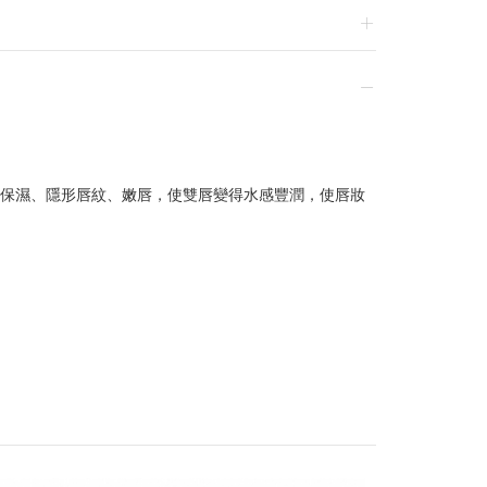
換貨，須整筆刷退後重新購買
保濕、隱形唇紋、嫩唇，使雙唇變得水感豐潤，使唇妝
贈品皆為數量有限，送完為止
達到滿額優惠門檻，以系統計算為準
計
留變更或終止之權利
稍後決定