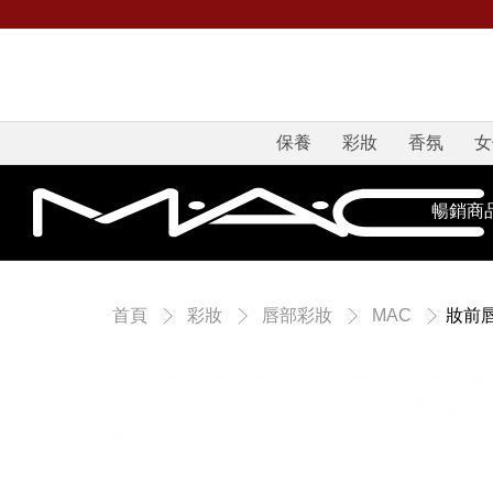
保養
彩妝
香氛
女
暢銷商
妝前
首頁
彩妝
唇部彩妝
MAC