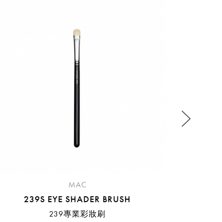
2
流程說
MAC
239S EYE SHADER BRUSH
239專業彩妝刷