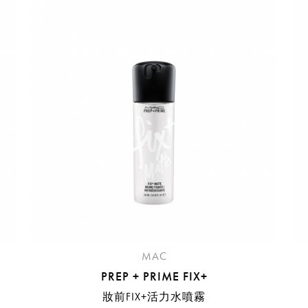
請選擇您的搭機地點
桃園國際機場(TPE)
臺北松山機場(TSA)
臺中國際機場(RMQ)
高雄國際機場(KHH)
折扣通知
您必須登入才有辦法使用喜愛清單！
折扣通知
醒您：
品線上預訂服務限
國際線出境旅客
使用
機場的下單時間皆不相同，細節或訂購流程指引，請瀏覽
購物
MAC
PREP + PRIME FIX+
妝前FIX+活力水噴霧