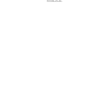
RAYBAN 雷朋
RB SUNGLASSES-001/51
AVIATOR 經典飛官太陽眼鏡