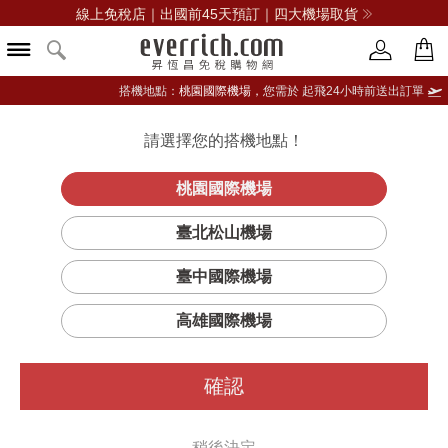
線上免稅店｜出國前45天預訂｜四大機場取貨
搭機地點：
桃園國際機場，
您需於 起飛24小時前送出訂單
請選擇您的搭機地點！
登入限定：免費送點數
品牌選單
立即登入
桃園國際機場
完美珍珠光精
首頁
彩妝
臉部彩妝
雪花秀
臺北松山機場
華氣墊 柔焦版套組
臺中國際機場
高雄國際機場
確認
稍後決定