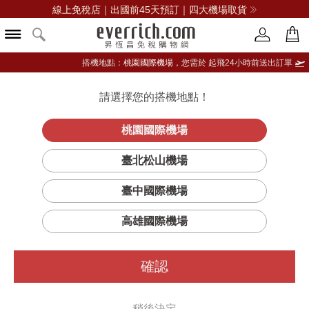
線上免稅店｜出國前45天預訂｜四大機場取貨
搭機地點：
桃園國際機場，
您需於 起飛24小時前送出訂單
文章分類
請選擇您的搭機地點！
登入限定：免費送點數
主題焦點
熱門話題
玩美進行式
國外旅遊
立即登入
桃園國際機場
出國送禮
臺北松山機場
臺中國際機場
高雄國際機場
美妝情報
確認
【中性香水推薦】出國必買免
稅香氛 打造不分性別的專屬氣
稍後決定