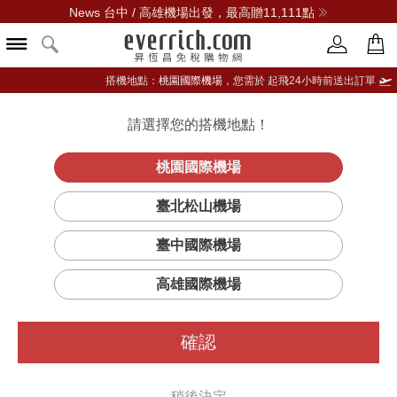
News 台中 / 高雄機場出發，最高贈11,111點
搭機地點：
桃園國際機場，
您需於 起飛24小時前送出訂單
所有香氛商品
請選擇您的搭機地點！
登入限定：免費送點數
立即登入
桃園國際機場
篩選
排序
臺北松山機場
臺中國際機場
高雄國際機場
確認
稍後決定
#新品
#新品