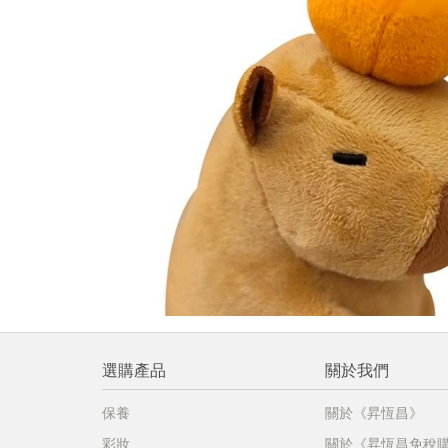
提
免稅
不同
明
。
選購產品
關於我們
保養
關於《昇恆昌》
彩妝
關於《昇恆昌免稅