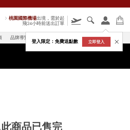
桃園國際機場
出境，需於起
飛24小時前送出訂單
類
品牌導覽
V-STORY
登入限定：免費送點數
立即登入
...此商品已售完