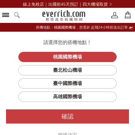
線上免稅店｜出國前45天預訂｜四大機場取貨
搭機地點：
桃園國際機場，
您需於 起飛24小時前送出訂單
所有其它雜貨商品
請選擇您的搭機地點！
登入限定：免費送點數
立即登入
桃園國際機場
篩選
排序
臺北松山機場
臺中國際機場
高雄國際機場
確認
稍後決定