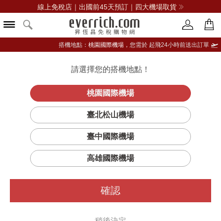
線上免稅店｜出國前45天預訂｜四大機場取貨
搭機地點：
桃園國際機場，
您需於 起飛24小時前送出訂單
請選擇您的搭機地點！
登入限定：免費送點數
品牌選單
立即登入
桃園國際機場
木質髮梳
首頁
保養
頭髮護理
AVEDA
臺北松山機場
臺中國際機場
高雄國際機場
確認
稍後決定