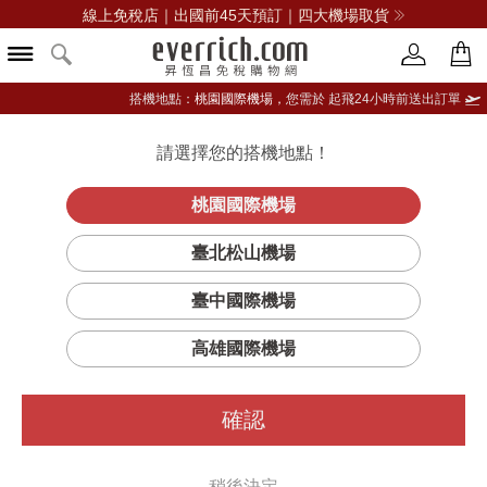
線上免稅店｜出國前45天預訂｜四大機場取貨
搭機地點：
桃園國際機場，
您需於 起飛24小時前送出訂單
請選擇您的搭機地點！
登入限定：免費送點數
品牌選單
立即登入
桃園國際機場
冬蟲夏草精
首頁
彩妝
臉部彩妝
芭比波朗
臺北松山機場
華氣墊粉餅SPF40 PA++++
臺中國際機場
高雄國際機場
確認
稍後決定