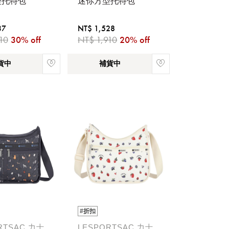
型托特包
迷你方型托特包
37
NT$ 1,528
10
30% off
NT$ 1,910
20% off
貨中
補貨中
稍後決定
#折扣
RTSAC 力士
LESPORTSAC 力士