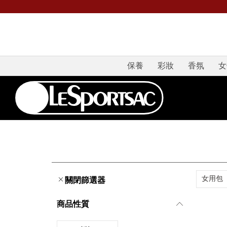
保養
彩妝
香氛
女
女用包
關閉篩選器
商品性質