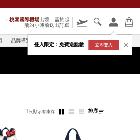
桃園國際機場
出境，需於起
飛24小時前送出訂單
類
品牌導覽
V-STORY
登入限定：免費送點數
立即登入
排序
只顯示有庫存