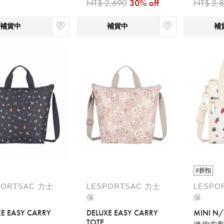
NT$ 2,690
30% off
NT$ 2,
補貨中
補貨中
補
#折扣
PORTSAC 力士
LESPORTSAC 力士
LESPO
保
保
XE EASY CARRY
DELUXE EASY CARRY
MINI N/
TOTE