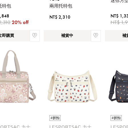
迷你方
托特包
兩用托特包
,848
NT$ 1,3
NT$ 2,310
2,310
20% off
NT$ 1,9
立即購買
補貨中
補
請選擇您的搭機地點
桃園國際機場(TPE)
臺北松山機場(TSA)
臺中國際機場(RMQ)
高雄國際機場(KHH)
#折扣
#折扣
PORTSAC 力士
LESPORTSAC 力士
LESPO