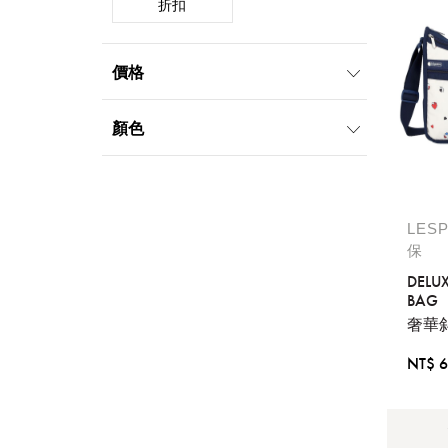
折扣
價格
999元以下
1000元-1999元
顏色
2000元-4999元
5000元-9999元
黑
白
藍
棕
灰
LES
保
DELU
BAG
奢華
NT$ 6