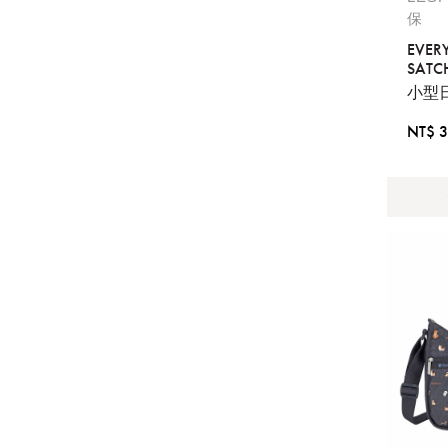
保
EVER
提
SATC
免稅
小型
不同
NT$ 3
明
。