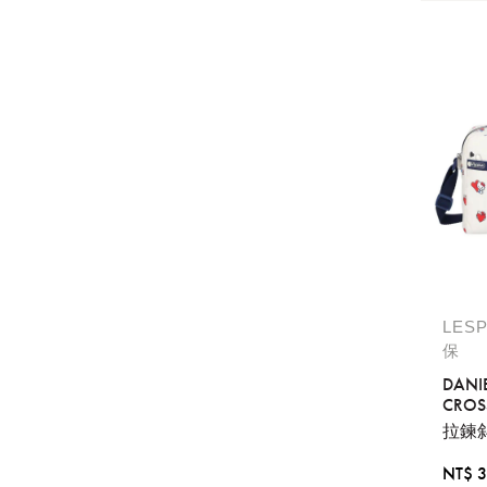
LES
保
DANI
CROS
拉鍊
NT$ 3