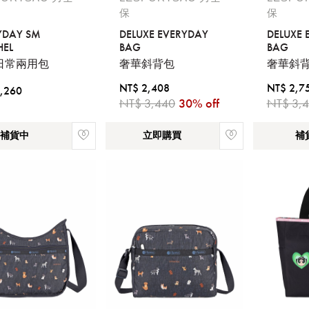
您必須登入才有辦法使用喜愛清單！
保
保
YDAY SM
DELUXE EVERYDAY
DELUXE 
醒您：
HEL
BAG
BAG
品線上預訂服務限
國際線出境旅客
使用
日常兩用包
奢華斜背包
奢華斜
機場的下單時間皆不相同，細節或訂購流程指引，請瀏覽
購物
NT$ 2,408
NT$ 2,7
,260
NT$ 3,440
30% off
NT$ 3,
補貨中
立即購買
補