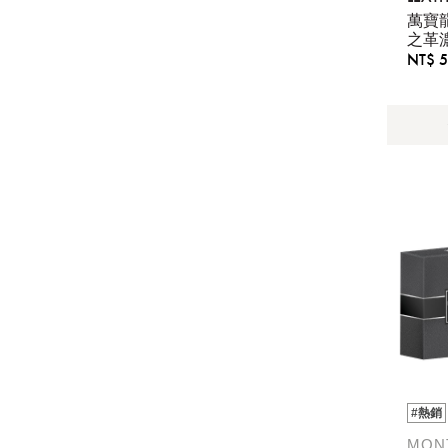
萬寶
之革濃
NT$ 5
提
免稅
#熱銷
不同
MON