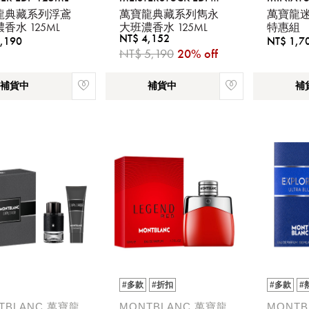
125ML
龍典藏系列浮鳶
萬寶龍典藏系列雋永
萬寶龍
香水 125ML
大班濃香水 125ML
特惠組
NT$ 4,152
,190
NT$ 1,7
NT$ 5,190
20% off
補貨中
補貨中
補
請選擇您的搭機地點
桃園國際機場(TPE)
臺北松山機場(TSA)
臺中國際機場(RMQ)
高雄國際機場(KHH)
您必須登入才有辦法使用喜愛清單！
醒您：
品線上預訂服務限
國際線出境旅客
使用
#多款
#折扣
#多款
#
機場的下單時間皆不相同，細節或訂購流程指引，請瀏覽
購物
TBLANC 萬寶龍
MONTBLANC 萬寶龍
MONTB