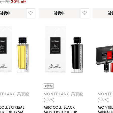
5,190
20% off
補貨中
補貨中
補
#折扣
TBLANC 萬寶龍
MONTBLANC 萬寶龍
MONTB
)
(香水)
(香水)
COLL EXTREME
MBC COLL. BLACK
MONTB
HER EDP 125ML
MEISTERSTUCK EDP
MINIATU