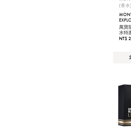
明
。
(香水
MON
EXPL
GIFTS
萬寶
水特
NT$ 2