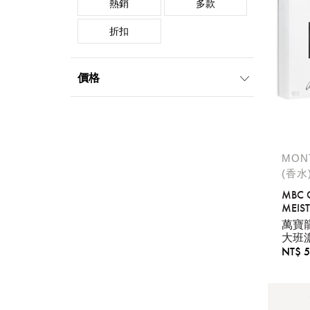
熱銷
多款
折扣
價格
1000元-1999元
2000元-4999元
5000元-9999元
MON
(香水
MBC 
MEIS
2PC SET EDP 1
萬寶
15ML
大班
NT$ 5