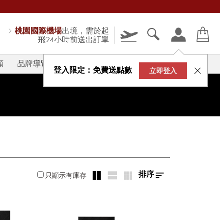
桃園國際機場
出境，需於起
飛24小時前送出訂單
類
品牌導覽
V-STORY
登入限定：免費送點數
立即登入
排序
只顯示有庫存