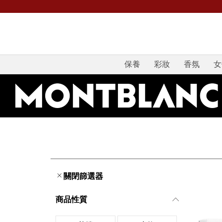
保養
彩妝
香氛
女
關閉篩選器
商品性質