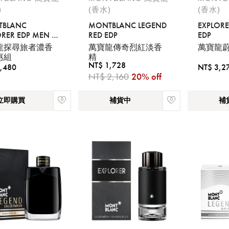
)
(香水)
(香水)
TBLANC
MONTBLANC LEGEND
EXPLORE
ORER EDP MEN S
RED EDP
EDP
ET
龍探尋旅者濃香
萬寶龍傳奇烈紅淡香
萬寶龍
惠組
精
NT$ 1,728
,480
NT$ 3,2
NT$ 2,160
20% off
立即購買
補貨中
補