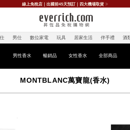
線上免稅店｜出國前45天預訂｜四大機場取貨
仕
男仕
數位家電
玩具
居家生活
伴手禮
酒
男性香水
暢銷品
女性香水
全部商品
MONTBLANC萬寶龍(香水)