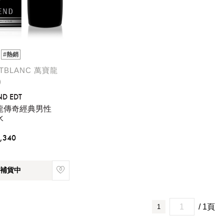
#熱銷
TBLANC 萬寶龍
)
ND EDT
龍傳奇經典男性
水
,340
補貨中
/ 1頁
1