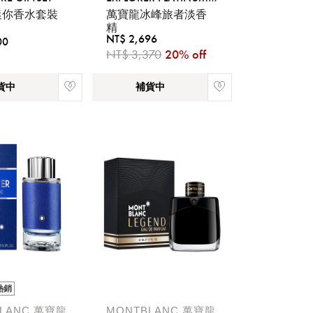
EDP
迷你香水套裝
萬寶龍冰峰旅者淡香
精
NT$ 2,696
00
NT$ 3,370
20% off
貨中
補貨中
稍後決定
熱銷
流程說
LANC 萬寶龍
MONTBLANC 萬寶龍