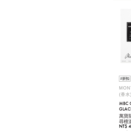
#折扣
MON
(香水
MBC C
GLAC
萬寶
尋檀濃
NT$ 4