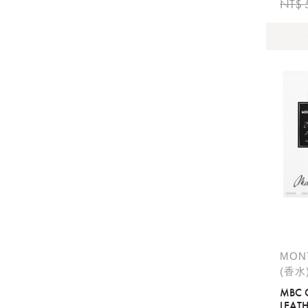
NT$ 
MON
(香水
MBC 
LEAT