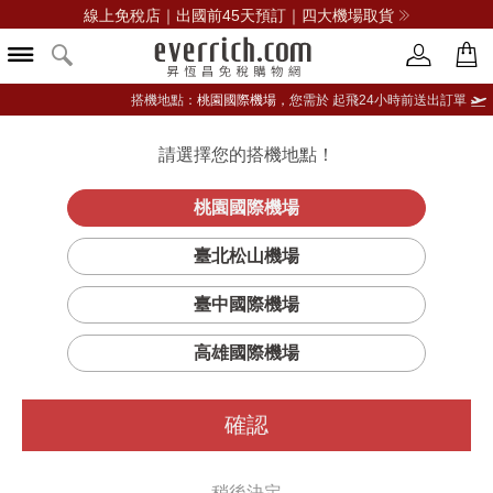
線上免稅店｜出國前45天預訂｜四大機場取貨
搭機地點：
桃園國際機場，
您需於 起飛24小時前送出訂單
請選擇您的搭機地點！
登入限定：免費送點數
品牌選單
立即登入
桃園國際機場
臺北松山機場
GUERLAIN嬌蘭
臺中國際機場
篩選
排序
1
高雄國際機場
確認
稍後決定