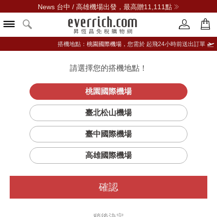
News 台中 / 高雄機場出發，最高贈11,111點
搭機地點：
桃園國際機場，
您需於 起飛24小時前送出訂單
請選擇您的搭機地點！
登入限定：免費送點數
品牌選單
立即登入
桃園國際機場
臺北松山機場
YVES SAINT LAURENT聖羅蘭
臺中國際機場
篩選
排序
1
高雄國際機場
確認
稍後決定