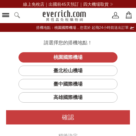
線上免稅店｜出國前45天預訂｜四大機場取貨
搭機地點：
桃園國際機場，
您需於 起飛24小時前送出訂單
請選擇您的搭機地點！
登入限定：免費送點數
立即登入
桃園國際機場
布納哈本海岸
首頁
酒類
威士忌
布納哈本
臺北松山機場
單一麥芽蘇格蘭威士忌
臺中國際機場
高雄國際機場
確認
稍後決定