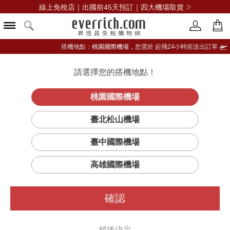
線上免稅店｜出國前45天預訂｜四大機場取貨
搭機地點：
桃園國際機場，
您需於 起飛24小時前送出訂單
請選擇您的搭機地點！
登入限定：免費送點數
立即登入
桃園國際機場
布納哈本泥炭
首頁
酒類
威士忌
布納哈本
臺北松山機場
磚單一麥芽蘇格蘭威士忌
臺中國際機場
高雄國際機場
確認
稍後決定