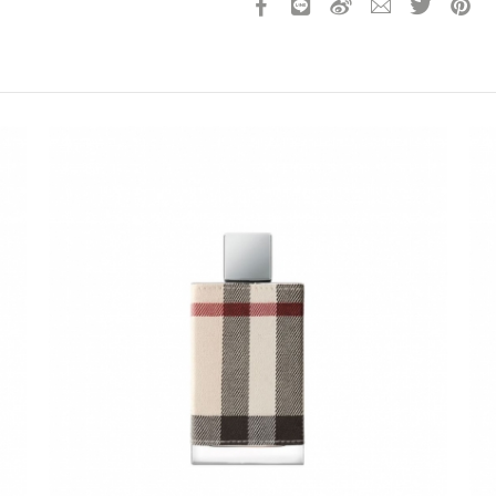
請選擇您的搭機地點
桃園國際機場(TPE)
臺北松山機場(TSA)
臺中國際機場(RMQ)
高雄國際機場(KHH)
折扣通知
您必須登入才有辦法使用喜愛清單！
折扣通知
醒您：
品線上預訂服務限
國際線出境旅客
使用
機場的下單時間皆不相同，細節或訂購流程指引，請瀏覽
購物