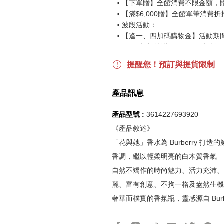
【下單贈】全館消費不限金額，
【滿$6,000贈】全館單筆消費折
波段活動：
【逢一、四加碼購物金】活動期間2026
$850 折扣後滿$15,000 可折抵
更多優惠請見
旅人挑戰賽
活動頁
提醒您！預訂與提貨限制
《刷指定信用卡優惠》
產品訊息
活動詳情請參見
信用卡優惠指南
如使用信用卡分期，無法部分退
產品型號 :
3614227693920
實際折扣金額以系統顯示為準
《產品敘述》
「花與她」香水為 Burberry 
《網站活動限制說明》
香調，繼以輕柔明亮的白木質香氣
所有活動皆訂單成立時間為準，
自然不矯作的時尚魅力、活力充沛、
所有活動皆以系統自動計算是否
麗、富有創意、不拘一格及盎然生機
所有活動皆不可不同訂單相互累
奢華而樸實的香氛瓶，靈感源自 Burb
所有活動昇恆昌股份有限公司保
產品13碼代號
2212256010480