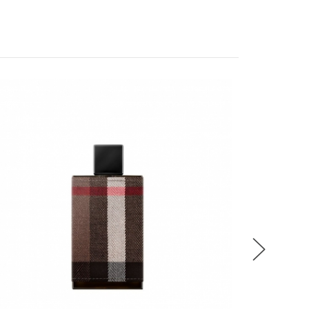
稍後決定
BURBERR
流程說