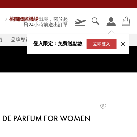
桃園國際機場
出境，需於起
飛24小時前送出訂單
類
品牌導覽
V-STORY
登入限定：免費送點數
立即登入
AU DE PARFUM FOR WOMEN