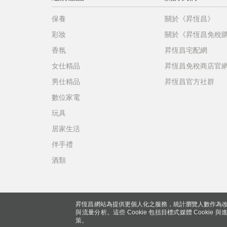
保養
關於《昇恆昌》
彩妝
關於《昇恆昌免稅
香氛
昇恆昌宅配網
女仕精品
昇恆昌免稅商店官
男仕精品
昇恆昌官方社群
數位家電
玩具
居家生活
伴手禮
酒類
昇恆昌網站為提供更個人化之服務，統計瀏覽人數作為改
與流量分析。這些 Cookie 包括目標式媒體 Cookie
策。