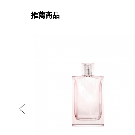
推薦商品
提
免稅
不同
明
。