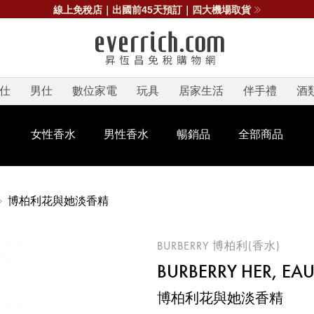
線上免稅店｜出國前45天預訂｜四大機場取貨
仕
男仕
數位家電
玩具
居家生活
伴手禮
酒
女性香水
男性香水
暢銷品
全部商品
博柏利花與她淡香精
BURBERRY 博柏利(香水)
BURBERRY HER, E
博柏利花與她淡香精