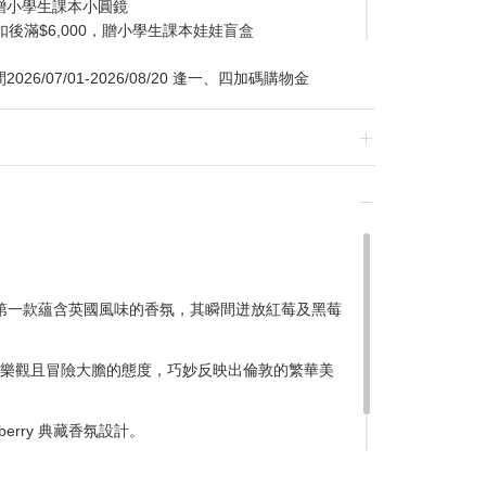
贈小學生課本小圓鏡
扣後滿$6,000，贈小學生課本娃娃盲盒
/07/01-2026/08/20 逢一、四加碼購物金
換貨，須整筆刷退後重新購買
打造的第一款蘊含英國風味的香氛，其瞬間迸放紅莓及黑莓
贈品皆為數量有限，送完為止
樂觀且冒險大膽的態度，巧妙反映出倫敦的繁華美
達到滿額優惠門檻，以系統計算為準
計
erry 典藏香氛設計。
留變更或終止之權利