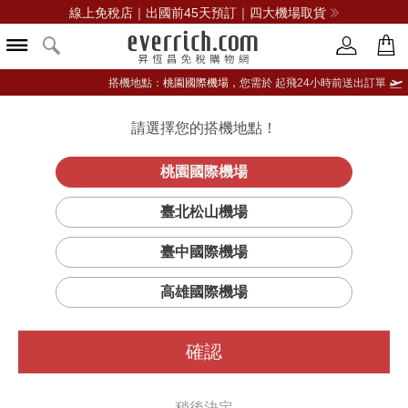
線上免稅店｜出國前45天預訂｜四大機場取貨
搭機地點：
桃園國際機場，
您需於 起飛24小時前送出訂單
請選擇您的搭機地點！
登入限定：免費送點數
品牌選單
立即登入
桃園國際機場
荒漠旭日淡
首頁
香氛
中性香水
BYREDO
臺北松山機場
香精
臺中國際機場
高雄國際機場
確認
稍後決定