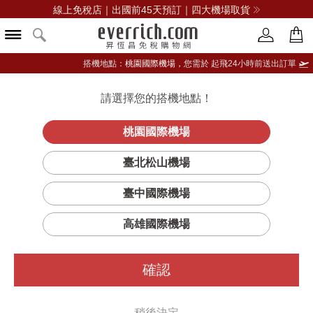
線上免稅店｜出國前45天預訂｜四大機場取貨
搭機地點：
桃園國際機場，
您需於 起飛24小時前送出訂單
請選擇您的搭機地點！
登入限定：免費送點數
品牌選單
立即登入
桃園國際機場
春日花序淡
首頁
香氛
中性香水
BYREDO
臺北松山機場
香精
臺中國際機場
高雄國際機場
確認
稍後決定