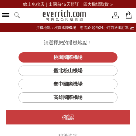
線上免稅店｜出國前45天預訂｜四大機場取貨
搭機地點：
桃園國際機場，
您需於 起飛24小時前送出訂單
請選擇您的搭機地點！
登入限定：免費送點數
品牌選單
立即登入
桃園國際機場
卸濃妝眼部卸
首頁
保養
臉部保養
克蘭詩
臺北松山機場
妝液
臺中國際機場
高雄國際機場
確認
稍後決定