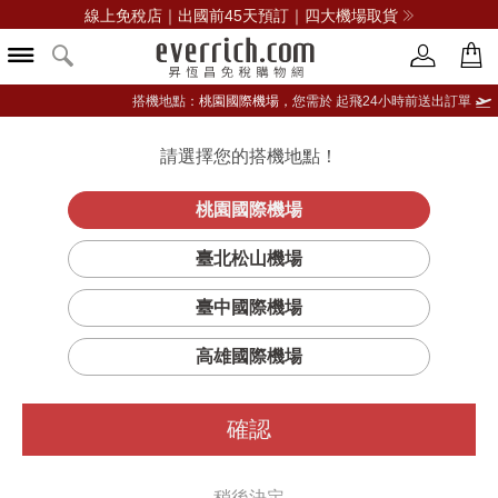
線上免稅店｜出國前45天預訂｜四大機場取貨
搭機地點：
桃園國際機場，
您需於 起飛24小時前送出訂單
請選擇您的搭機地點！
登入限定：免費送點數
品牌選單
立即登入
桃園國際機場
精萃光采防
首頁
保養
臉部保養
肌膚之鑰
臺北松山機場
護精華乳 II
臺中國際機場
高雄國際機場
確認
稍後決定