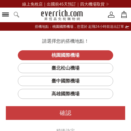
線上免稅店｜出國前45天預訂｜四大機場取貨
搭機地點：
桃園國際機場，
您需於 起飛24小時前送出訂單
請選擇您的搭機地點！
登入限定：免費送點數
品牌選單
立即登入
桃園國際機場
男仕舒緩保濕露
首頁
保養
男仕保養
倩碧
臺北松山機場
臺中國際機場
高雄國際機場
確認
稍後決定