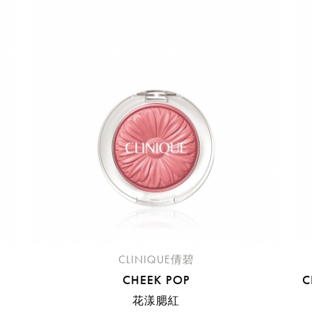
請選擇您的搭機地點
桃園國際機場(TPE)
臺北松山機場(TSA)
臺中國際機場(RMQ)
高雄國際機場(KHH)
折扣通知
您必須登入才有辦法使用喜愛清單！
折扣通知
醒您：
品線上預訂服務限
國際線出境旅客
使用
機場的下單時間皆不相同，細節或訂購流程指引，請瀏覽
購物
CLINIQUE倩碧
CHEEK POP
C
花漾腮紅