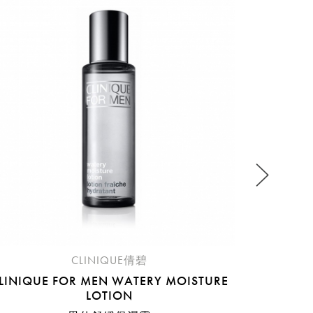
稍後決定
CLARI
流程說
CLINIQUE倩碧
LINIQUE FOR MEN WATERY MOISTURE
LOTION