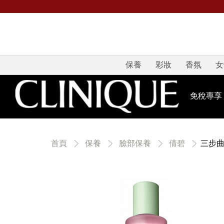
保養
彩妝
香氛
女
免稅專享
三步曲
首頁
保養
臉部保養
倩碧