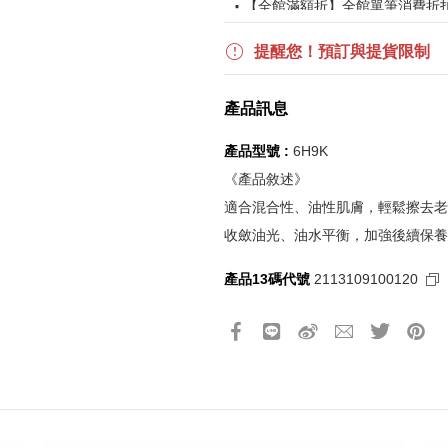
【全館滿額折】全館單筆消費折扣後
【下單贈】全館消費不限金額，
【滿$6,000贈】全館單筆消費折
提醒您！預訂與提貨限制
波段活動：
【逢一、四加碼購物金】活動期間2026
產品訊息
$850 折扣後滿$15,000 可折抵
更多優惠請見
旅人挑戰賽
活動頁
產品型號 :
6H9K
《產品敘述》
《刷指定信用卡優惠》
適合混合性、油性肌膚，輕鬆擦去老
活動詳情請參見
信用卡優惠指南
收斂油光、油水平衡，加強後續保養
如使用信用卡分期，無法部分退
實際折扣金額以系統顯示為準
產品13碼代號
2113109100120
《網站活動限制說明》
所有活動皆訂單成立時間為準，
所有活動皆以系統自動計算是否
所有活動皆不可不同訂單相互累
所有活動昇恆昌股份有限公司保