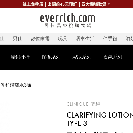
線上免稅店｜出國前45天預訂｜四大機場取貨
仕
男仕
數位家電
玩具
居家生活
伴手禮
酒
暢銷排行
保養系列
彩妝系列
香氣系列
溫和潔膚水3號
CLINIQUE 倩碧
CLARIFYING LOTIO
TYPE 3