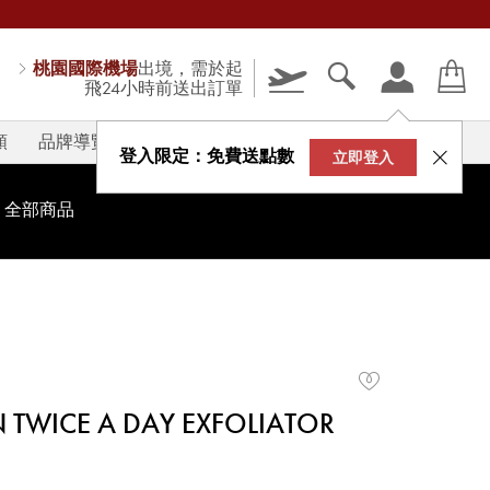
桃園國際機場
出境，需於起
飛24小時前送出訂單
類
品牌導覽
V-STORY
登入限定：免費送點數
立即登入
全部商品
N TWICE A DAY EXFOLIATOR