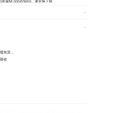
滿$8,000折$650，累折無上限
贈小學生課本小圓鏡
扣後滿$6,000，贈小學生課本娃娃盲盒
/07/01-2026/08/20 逢一、四加碼購物金
廢角質，
吸收
換貨，須整筆刷退後重新購買
贈品皆為數量有限，送完為止
達到滿額優惠門檻，以系統計算為準
計
留變更或終止之權利