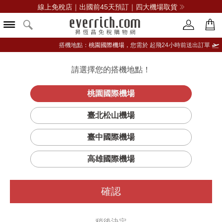
線上免稅店｜出國前45天預訂｜四大機場取貨
搭機地點：
桃園國際機場，
您需於 起飛24小時前送出訂單
請選擇您的搭機地點！
登入限定：免費送點數
品牌選單
立即登入
桃園國際機場
MONEY-CLIP-
首頁
男仕
配件
蔻馳(精品)
臺北松山機場
CARD-CASE-卡夾
臺中國際機場
高雄國際機場
確認
稍後決定