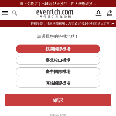
線上免稅店｜出國前45天預訂｜四大機場取貨
搭機地點：
桃園國際機場，
您需於 起飛24小時前送出訂單
請選擇您的搭機地點！
登入限定：免費送點數
品牌選單
立即登入
桃園國際機場
JUNO BAG
首頁
女仕
女用包
蔻馳(精品)
臺北松山機場
單肩包
臺中國際機場
高雄國際機場
確認
稍後決定