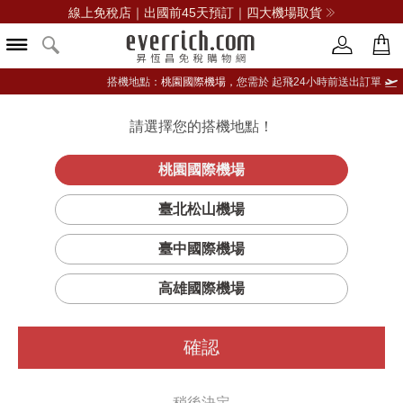
線上免稅店｜出國前45天預訂｜四大機場取貨
搭機地點：
桃園國際機場，
您需於 起飛24小時前送出訂單
請選擇您的搭機地點！
登入限定：免費送點數
品牌選單
立即登入
桃園國際機場
SWINGER
首頁
女仕
女用包
蔻馳(精品)
臺北松山機場
20 花卉印花肩背包
臺中國際機場
高雄國際機場
確認
稍後決定