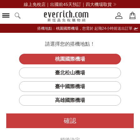
線上免稅店｜出國前45天預訂｜四大機場取貨
搭機地點：
桃園國際機場，
您需於 起飛24小時前送出訂單
請選擇您的搭機地點！
登入限定：免費送點數
立即登入
桃園國際機場
PETITE
首頁
女仕
女錶
Daniel Wellington
臺北松山機場
MELROSE 腕錶
臺中國際機場
高雄國際機場
確認
稍後決定