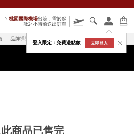
桃園國際機場
出境，需於起
飛24小時前送出訂單
類
品牌導覽
V-STORY
登入限定：免費送點數
立即登入
...此商品已售完