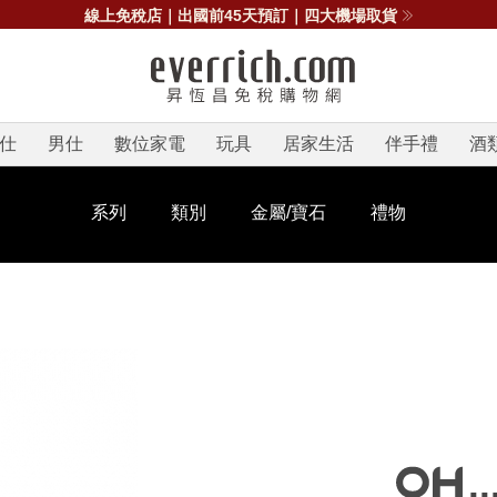
線上免稅店｜出國前45天預訂｜四大機場取貨
仕
男仕
數位家電
玩具
居家生活
伴手禮
酒
系列
類別
金屬/寶石
禮物