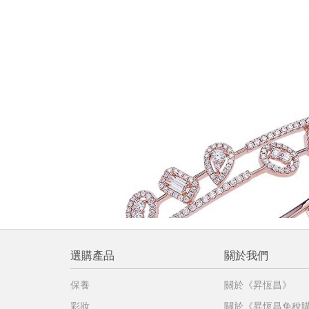
提
免稅
不同
明
。
選購產品
關於我們
保養
關於《昇恆昌》
彩妝
關於《昇恆昌免稅