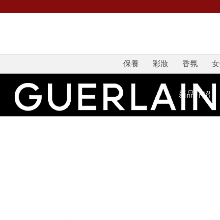
保養
彩妝
香氛
女
新品介紹