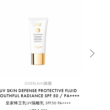
ABEILL
RE
流程說
GUERLAIN嬌蘭
UV SKIN DEFENSE PROTECTIVE FLUID
OUTHFUL RADIANCE SPF 50 / PA++++
皇家蜂王乳UV隔離乳 SPF50 PA++++