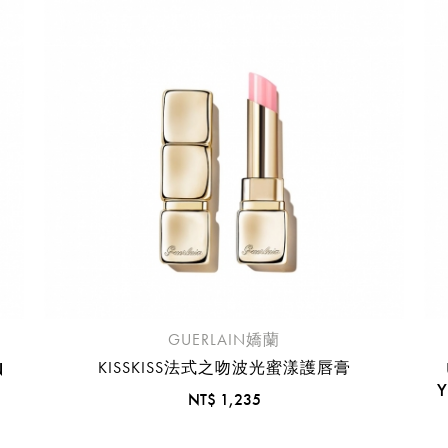
臺中國際機場(RMQ)
高雄國際機場(KHH)
醒您：
品線上預訂服務限
國際線出境旅客
使用
機場的下單時間皆不相同，細節或訂購流程指引，請瀏覽
購物
GUERLAIN嬌蘭
N
KISSKISS法式之吻波光蜜漾護唇膏
Y
NT$ 1,235