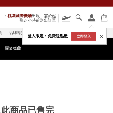
桃園國際機場
出境，需於起
飛24小時前送出訂單
類
品牌導覽
V-STORY
登入限定：免費送點數
立即登入
關於嬌蘭
...此商品已售完