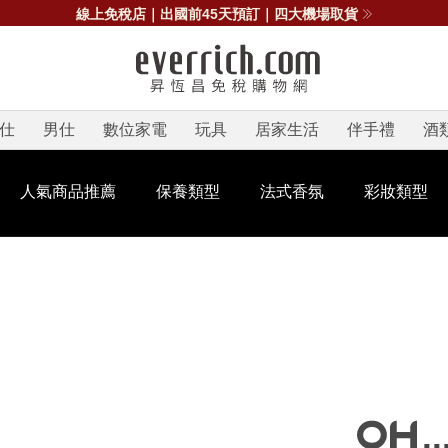
線上免稅店｜出國前45天預訂｜四大機場取貨
仕
男仕
數位家電
玩具
居家生活
伴手禮
酒
人氣商品推薦
保養類型
法式香氛
彩妝類型