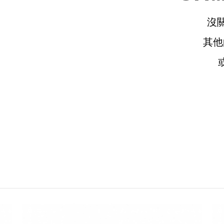
沒
其
請選擇您的搭機地點
桃園國際機場(TPE)
臺北松山機場(TSA)