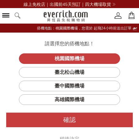
線上免稅店｜出國前45天預訂｜四大機場取貨
搭機地點：
桃園國際機場，
您需於 起飛24小時前送出訂單
請選擇您的搭機地點！
登入限定：免費送點數
品牌選單
立即登入
桃園國際機場
英
首頁
保養
身體護理
Jo Malone London
臺北松山機場
國梨與小蒼蘭手部及身體潤膚乳液
臺中國際機場
高雄國際機場
確認
稍後決定