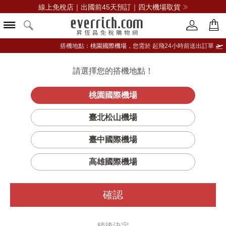
線上免稅店｜出國前45天預訂｜四大機場取貨
搭機地點：
桃園國際機場，
您需於 起飛24小時前送出訂單
請選擇您的搭機地點！
登入限定：免費送點數
品牌選單
立即登入
桃園國際機場
臻萃奇蹟活顏
首頁
保養
臉部保養
茱莉蔻
臺北松山機場
潔膚乳
臺中國際機場
高雄國際機場
確認
稍後決定