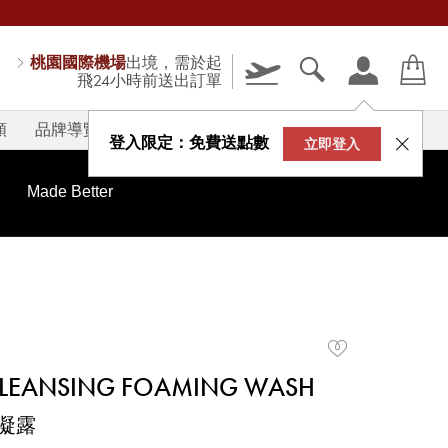
桃園國際機場
出境，需於起
飛24小時前送出訂單
類
品牌導覽
V-STORY
登入限定：免費送點數
立即登入
Made Better
CLEANSING FOAMING WASH
凝露