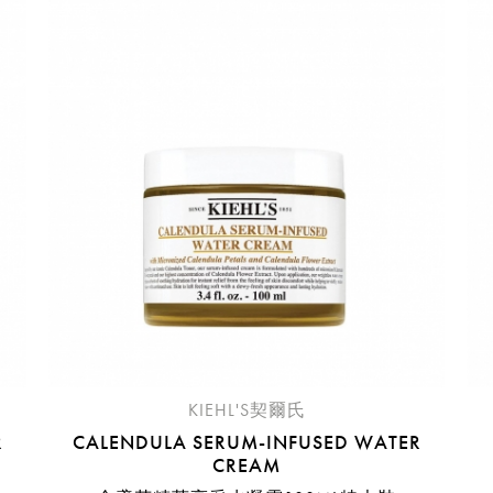
請選擇您的搭機地點
桃園國際機場(TPE)
臺北松山機場(TSA)
臺中國際機場(RMQ)
高雄國際機場(KHH)
折扣通知
您必須登入才有辦法使用喜愛清單！
折扣通知
醒您：
品線上預訂服務限
國際線出境旅客
使用
機場的下單時間皆不相同，細節或訂購流程指引，請瀏覽
購物
KIEHL'S契爾氏
R
CALENDULA SERUM-INFUSED WATER
CREAM