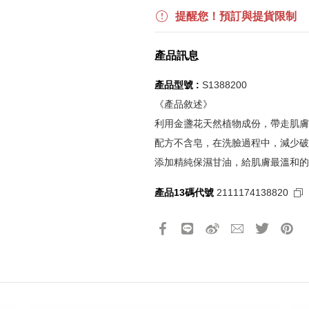
更多優惠請見
旅人挑戰賽
活動頁
提醒您！預訂與提貨限制
《刷指定信用卡優惠》
產品訊息
活動詳情請參見
信用卡優惠指南
如使用信用卡分期，無法部分退
產品型號 :
S1388200
實際折扣金額以系統顯示為準
《產品敘述》
利用金盞花天然植物成份，帶走肌膚
《網站活動限制說明》
配方不含皂，在洗臉過程中，減少破
所有活動皆訂單成立時間為準，
添加精純保濕甘油，給肌膚最溫和的
所有活動皆以系統自動計算是否
所有活動皆不可不同訂單相互累
產品13碼代號
2111174138820
所有活動昇恆昌股份有限公司保