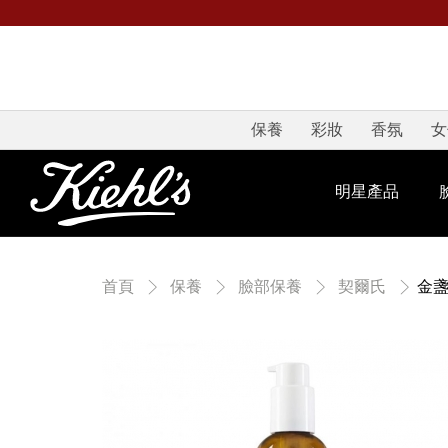
保養
彩妝
香氛
女
明星產品
金
首頁
保養
臉部保養
契爾氏