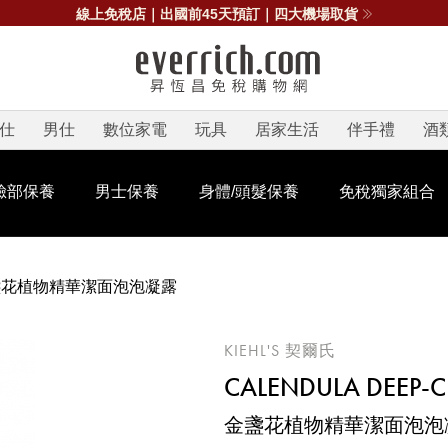
線上免稅店｜出國前45天預訂｜四大機場取貨
仕
男仕
數位家電
玩具
居家生活
伴手禮
酒
臉部保養
男士保養
身體/頭髮保養
免稅獨家組合
盞花植物精華潔面泡泡凝露
KIEHL'S 契爾氏
CALENDULA DEEP-
金盞花植物精華潔面泡泡