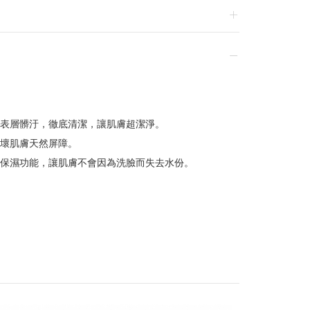
換貨，須整筆刷退後重新購買
表層髒汙，徹底清潔，讓肌膚超潔淨。
壞肌膚天然屏障。
贈品皆為數量有限，送完為止
保濕功能，讓肌膚不會因為洗臉而失去水份。
達到滿額優惠門檻，以系統計算為準
計
留變更或終止之權利