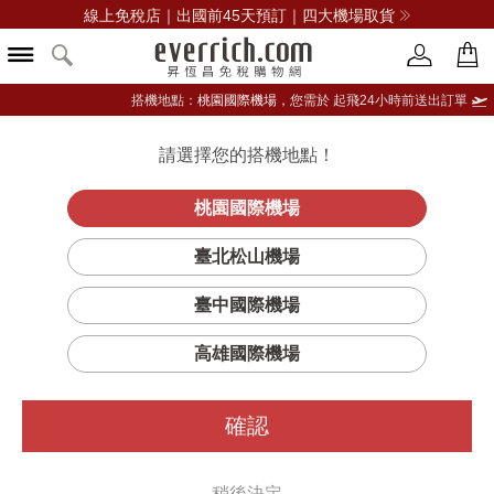
線上免稅店｜出國前45天預訂｜四大機場取貨
搭機地點：
桃園國際機場，
您需於 起飛24小時前送出訂單
請選擇您的搭機地點！
登入限定：免費送點數
品牌選單
立即登入
桃園國際機場
A醇全能新生
首頁
保養
臉部保養
契爾氏
臺北松山機場
抗痕精華
臺中國際機場
高雄國際機場
確認
稍後決定