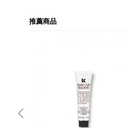
推薦商品
提
免稅
不同
明
。