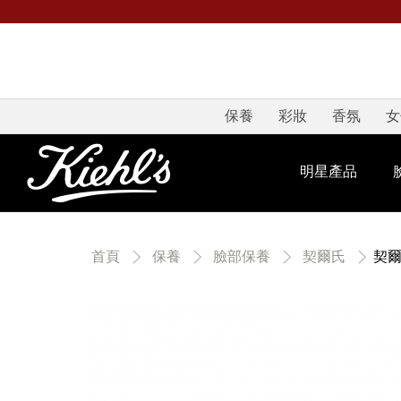
保養
彩妝
香氛
女
明星產品
契爾
首頁
保養
臉部保養
契爾氏