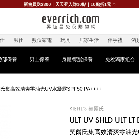
新會員送$300｜天天登入賺10點｜10點折1元
仕
男仕
數位家電
玩具
居家生活
伴手禮
酒
臉部保養
男士保養
身體/頭髮保養
免稅獨家組合
氏集高效清爽零油光UV水凝露SPF50 PA++++
KIEHL'S 契爾氏
ULT UV SHLD ULT L
契爾氏集高效清爽零油光UV水