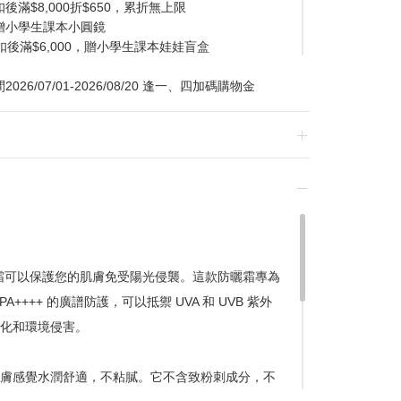
滿$8,000折$650，累折無上限
贈小學生課本小圓鏡
扣後滿$6,000，贈小學生課本娃娃盲盒
/07/01-2026/08/20 逢一、四加碼購物金
換貨，須整筆刷退後重新購買
霜可以保護您的肌膚免受陽光侵襲。這款防曬霜專為
A++++ 的廣譜防護，可以抵禦 UVA 和 UVB 紫外
贈品皆為數量有限，送完為止
化和環境侵害。
達到滿額優惠門檻，以系統計算為準
計
膚感覺水潤舒適，不粘膩。它不含致粉刺成分，不
留變更或終止之權利