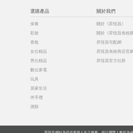
選購產品
關於我們
保養
關於《昇恆昌》
彩妝
關於《昇恆昌免稅
香氛
昇恆昌宅配網
女仕精品
昇恆昌免稅商店官
男仕精品
昇恆昌官方社群
數位家電
玩具
居家生活
伴手禮
酒類
昇恆昌網站為提供更個人化之服務，統計瀏覽人數作為改