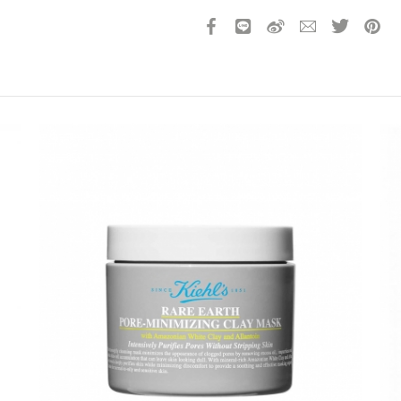
會堵塞毛孔，非常適合油性或痘痘肌使
護，有助於防止黑斑和皺紋的出現。
這款日用防曬霜蘊含有舒緩肌膚成分
滑健康的膚色。契爾氏醫學全效抗污
請選擇您的搭機地點
保護的必要保障，同時還能感受到清
桃園國際機場(TPE)
臺北松山機場(TSA)
產品13碼代號
2112174409360
臺中國際機場(RMQ)
高雄國際機場(KHH)
折扣通知
您必須登入才有辦法使用喜愛清單！
折扣通知
醒您：
品線上預訂服務限
國際線出境旅客
使用
機場的下單時間皆不相同，細節或訂購流程指引，請瀏覽
購物