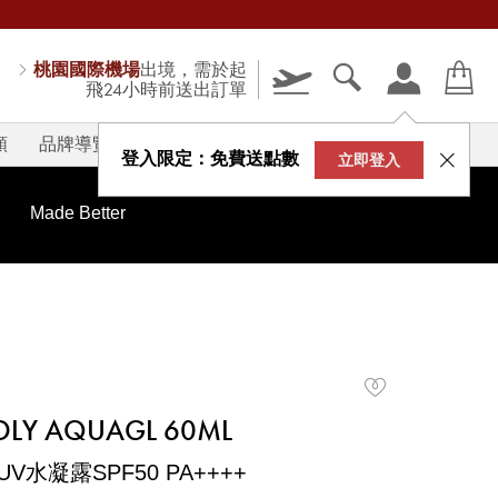
桃園國際機場
出境，需於起
飛24小時前送出訂單
類
品牌導覽
V-STORY
登入限定：免費送點數
立即登入
Made Better
T DLY AQUAGL 60ML
凝露SPF50 PA++++