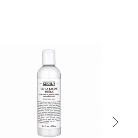
用。配方富含先進的 UVA/UVB 技術和汙染防
，不僅能保護肌膚，還能滋養肌膚，有助於保持光
稍後決定
染防曬啫喱乳霜適合日常使用，是您獲得全面防曬
爽啞光妝效，讓您自信地擁抱戶外活動。"
CALEND
金盞花
流程說