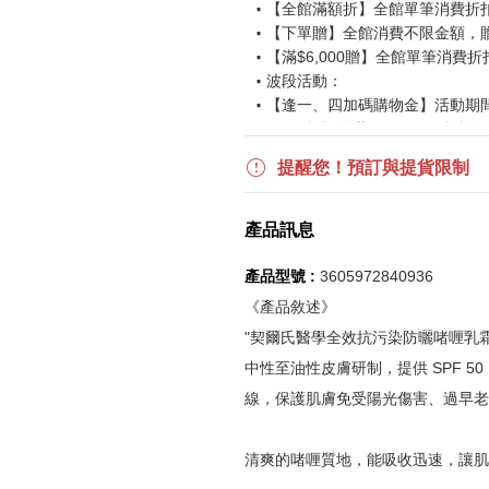
【全館滿額折】全館單筆消費折扣後
【下單贈】全館消費不限金額，
【滿$6,000贈】全館單筆消費折
波段活動：
【逢一、四加碼購物金】活動期間2026
$850 折扣後滿$15,000 可折抵
更多優惠請見
旅人挑戰賽
活動頁
提醒您！預訂與提貨限制
《刷指定信用卡優惠》
產品訊息
活動詳情請參見
信用卡優惠指南
如使用信用卡分期，無法部分退
產品型號 :
3605972840936
實際折扣金額以系統顯示為準
《產品敘述》
"契爾氏醫學全效抗污染防曬啫喱乳
《網站活動限制說明》
中性至油性皮膚研制，提供 SPF 50 P
所有活動皆訂單成立時間為準，
線，保護肌膚免受陽光傷害、過早老
所有活動皆以系統自動計算是否
所有活動皆不可不同訂單相互累
清爽的啫喱質地，能吸收迅速，讓肌
所有活動昇恆昌股份有限公司保