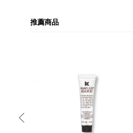
推薦商品
提
免稅
不同
明
。