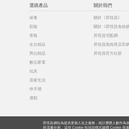
選購產品
關於我們
保養
關於《昇恆昌》
彩妝
關於《昇恆昌免稅
香氛
昇恆昌宅配網
女仕精品
昇恆昌免稅商店官
男仕精品
昇恆昌官方社群
數位家電
玩具
居家生活
伴手禮
酒類
昇恆昌網站為提供更個人化之服務，統計瀏覽人數作為改
與流量分析。這些 Cookie 包括目標式媒體 Cookie