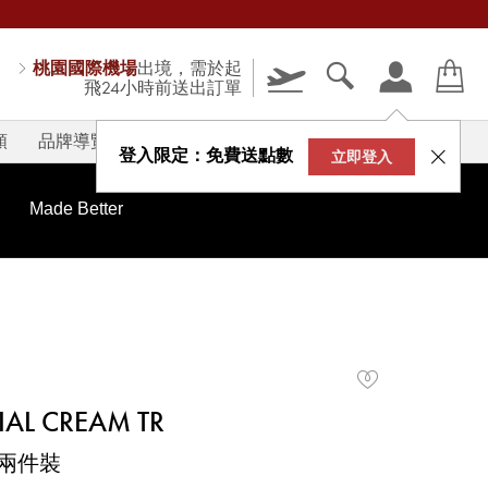
桃園國際機場
出境，需於起
飛24小時前送出訂單
類
品牌導覽
V-STORY
登入限定：免費送點數
立即登入
Made Better
IAL CREAM TR
兩件裝