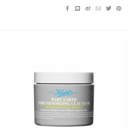
產品13碼代號
2183170752720
請選擇您的搭機地點
桃園國際機場(TPE)
臺北松山機場(TSA)
臺中國際機場(RMQ)
高雄國際機場(KHH)
折扣通知
您必須登入才有辦法使用喜愛清單！
折扣通知
醒您：
品線上預訂服務限
國際線出境旅客
使用
機場的下單時間皆不相同，細節或訂購流程指引，請瀏覽
購物