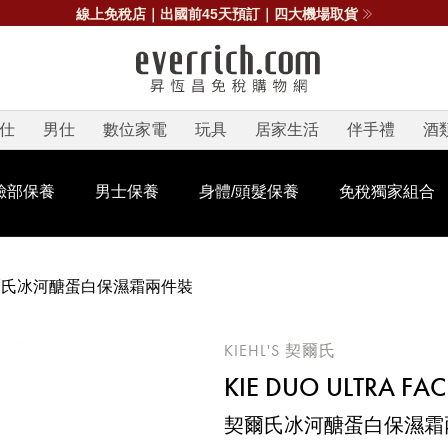
線上免稅店｜出國前45天預訂｜四大機場取貨
仕
男仕
數位家電
玩具
居家生活
伴手禮
酒
臉部保養
男士保養
身體/頭髮保養
免稅獨家組合
爾氏冰河醣蛋白保濕霜兩件裝
KIEHL'S 契爾氏
KIE DUO ULTRA FAC
契爾氏冰河醣蛋白保濕霜