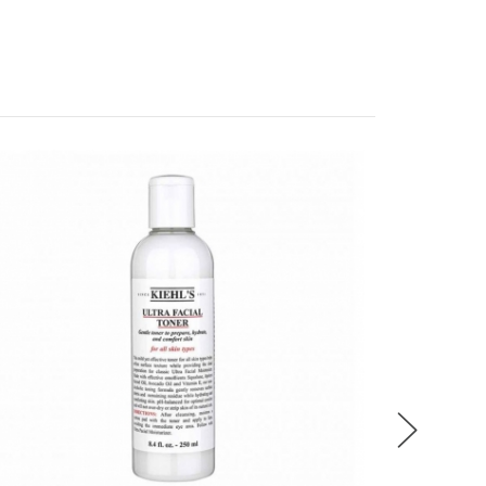
稍後決定
CALEND
金盞花
流程說