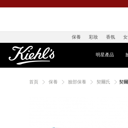
保養
彩妝
香氛
女
明星產品
契
首頁
保養
臉部保養
契爾氏