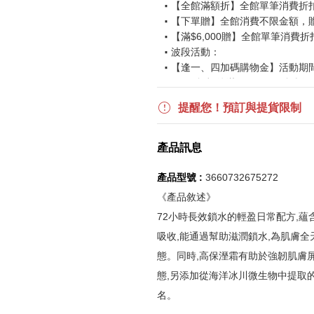
【全館滿額折】全館單筆消費折扣後
【下單贈】全館消費不限金額，
【滿$6,000贈】全館單筆消費折
波段活動：
【逢一、四加碼購物金】活動期間2026
$850 折扣後滿$15,000 可折抵
更多優惠請見
旅人挑戰賽
活動頁
提醒您！預訂與提貨限制
《刷指定信用卡優惠》
產品訊息
活動詳情請參見
信用卡優惠指南
如使用信用卡分期，無法部分退
產品型號 :
3660732675272
實際折扣金額以系統顯示為準
《產品敘述》
72小時長效鎖水的輕盈日常配方,蘊
《網站活動限制說明》
吸收,能通過幫助滋潤鎖水,為肌膚全
所有活動皆訂單成立時間為準，
態。同時,高保溼霜有助於強韌肌膚
所有活動皆以系統自動計算是否
態,另添加從海洋冰川微生物中提取
所有活動皆不可不同訂單相互累
名。
所有活動昇恆昌股份有限公司保