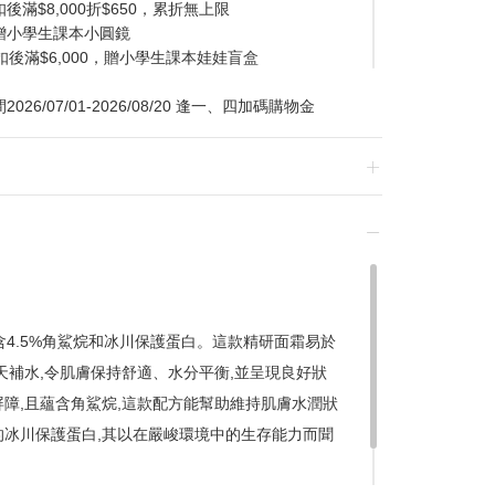
滿$8,000折$650，累折無上限
贈小學生課本小圓鏡
扣後滿$6,000，贈小學生課本娃娃盲盒
/07/01-2026/08/20 逢一、四加碼購物金
換貨，須整筆刷退後重新購買
含4.5%角鯊烷和冰川保護蛋白。這款精研面霜易於
天補水,令肌膚保持舒適、水分平衡,並呈現良好狀
贈品皆為數量有限，送完為止
屏障,且蘊含角鯊烷,這款配方能幫助維持肌膚水潤狀
達到滿額優惠門檻，以系統計算為準
的冰川保護蛋白,其以在嚴峻環境中的生存能力而聞
計
留變更或終止之權利