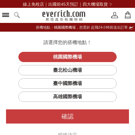
線上免稅店｜出國前45天預訂｜四大機場取貨
搭機地點：
桃園國際機場，
您需於 起飛24小時前送出訂單
請選擇您的搭機地點！
登入限定：免費送點數
品牌選單
立即登入
桃園國際機場
魚子美顏噴霧
首頁
保養
臉部保養
萊珀妮
臺北松山機場
臺中國際機場
高雄國際機場
確認
稍後決定