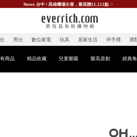
News 台中 / 高雄機場出發，最高贈11,111點
仕
男仕
數位家電
玩具
居家生活
伴手禮
酒
有商品
精品收藏
兒童樂園
樂高原創
經典角