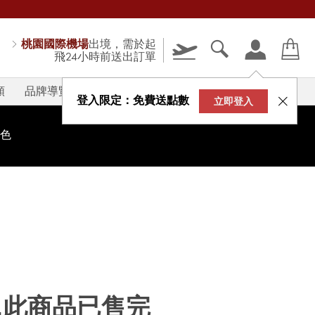
桃園國際機場
出境，需於起
飛24小時前送出訂單
類
品牌導覽
V-STORY
登入限定：免費送點數
立即登入
色
...此商品已售完