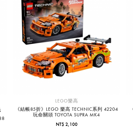
臺中國際機場(RMQ)
高雄國際機場(KHH)
醒您：
品線上預訂服務限
國際線出境旅客
使用
機場的下單時間皆不相同，細節或訂購流程指引，請瀏覽
購物
LEGO樂高
光
《結帳85折》LEGO 樂高 TECHNIC系列 42204
玩命關頭 TOYOTA SUPRA MK4
38
NT$ 2,100