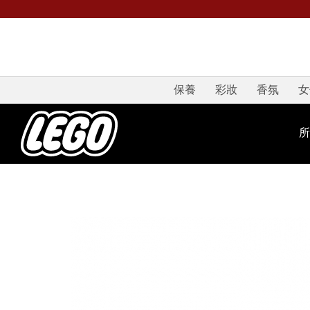
保養
彩妝
香氛
女
所