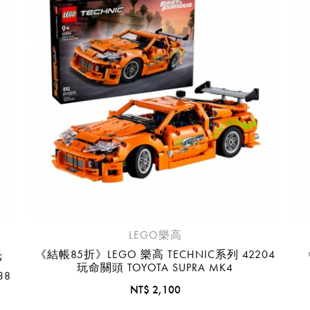
臺中國際機場(RMQ)
高雄國際機場(KHH)
醒您：
品線上預訂服務限
國際線出境旅客
使用
機場的下單時間皆不相同，細節或訂購流程指引，請瀏覽
購物
LEGO樂高
光
《結帳85折》LEGO 樂高 TECHNIC系列 42204
玩命關頭 TOYOTA SUPRA MK4
38
NT$ 2,100