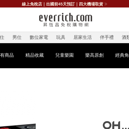
線上免稅店｜出國前45天預訂｜四大機場取貨
仕
男仕
數位家電
玩具
居家生活
伴手禮
酒
有商品
精品收藏
兒童樂園
樂高原創
經典角