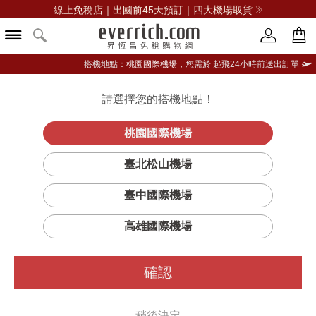
線上免稅店｜出國前45天預訂｜四大機場取貨
搭機地點：
桃園國際機場，
您需於 起飛24小時前送出訂單
請選擇您的搭機地點！
登入限定：免費送點數
品牌選單
立即登入
桃園國際機場
超激光炫彩餅
首頁
彩妝
臉部彩妝
MAC
臺北松山機場
臺中國際機場
高雄國際機場
確認
稍後決定