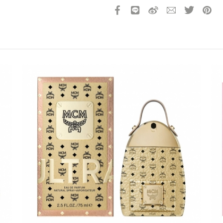
請選擇您的搭機地點
桃園國際機場(TPE)
臺北松山機場(TSA)
臺中國際機場(RMQ)
高雄國際機場(KHH)
折扣通知
您必須登入才有辦法使用喜愛清單！
折扣通知
醒您：
品線上預訂服務限
國際線出境旅客
使用
機場的下單時間皆不相同，細節或訂購流程指引，請瀏覽
購物