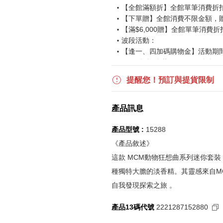
【全館滿額折】全館單筆消費折扣後
【下單贈】全館消費不限金額，
【滿$6,000贈】全館單筆消費折
波段活動：
【逢一、四加碼購物金】活動期間2026
$850 折扣後滿$15,000 可折抵
更多優惠請見
旅人挑戰賽
活動頁
提醒您！預訂與提貨限制
《刷指定信用卡優惠》
產品訊息
活動詳情請參見
信用卡優惠指南
如使用信用卡分期，無法部分退
產品型號 :
15288
實際折扣金額以系統顯示為準
《產品敘述》
這款 MCM動物狂想曲系列迷你套
《網站活動限制說明》
種獨特大膽的淡香精。其靈感來自M
所有活動皆訂單成立時間為準，
自我發現探索之旅 。
所有活動皆以系統自動計算是否
所有活動皆不可不同訂單相互累
產品13碼代號
2221287152880
所有活動昇恆昌股份有限公司保