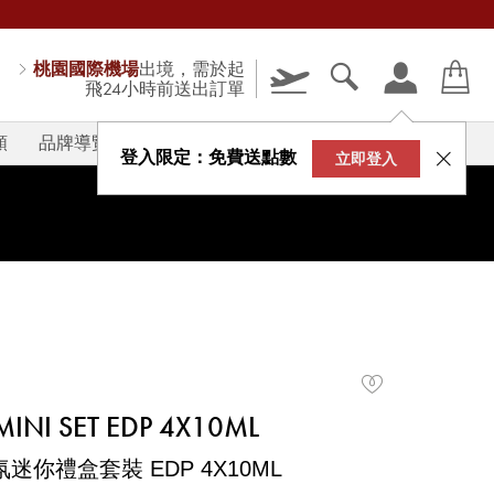
桃園國際機場
出境，需於起
飛24小時前送出訂單
類
品牌導覽
V-STORY
登入限定：免費送點數
立即登入
INI SET EDP 4X10ML
你禮盒套裝 EDP 4X10ML