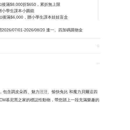
滿$8,000折$650，累折無上限
贈小學生課本小圓鏡
扣後滿$6,000，贈小學生課本娃娃盲盒
/07/01-2026/08/20 逢一、四加碼購物金
換貨，須整筆刷退後重新購買
裝，包含調皮朵西、魅力汪汪、愉快兔比 和魔力貝爾這四
CM慕尼黑之家的標誌性動物，帶您踏上一段充滿樂趣的
贈品皆為數量有限，送完為止
達到滿額優惠門檻，以系統計算為準
計
留變更或終止之權利