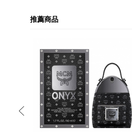
推薦商品
提
免稅
不同
明
。