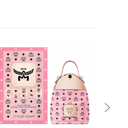
稍後決定
MCM 
MCM動
流程說