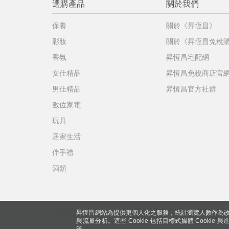
選購產品
關於我們
保養
關於《昇恆昌》
彩妝
關於《昇恆昌免稅
香氛
昇恆昌宅配網
女仕精品
昇恆昌免稅商店官
男仕精品
昇恆昌官方社群
數位家電
玩具
居家生活
伴手禮
酒類
昇恆昌網站為提供更個人化之服務，統計瀏覽人數作為改
與流量分析。這些 Cookie 包括目標式媒體 Cookie