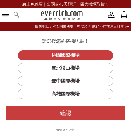
線上免稅店｜出國前45天預訂｜四大機場取貨
搭機地點：
桃園國際機場，
您需於 起飛24小時前送出訂單
請選擇您的搭機地點！
登入限定：免費送點數
品牌選單
立即登入
桃園國際機場
BRADSHAW
首頁
女仕
女錶
邁克爾高司
臺北松山機場
羅馬假期三眼計時腕錶 玫瑰金
臺中國際機場
高雄國際機場
確認
稍後決定