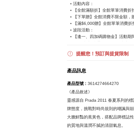
活動內容：
【全館滿額折】全館單筆消費折扣後
【下單贈】全館消費不限金額，
【滿$6,000贈】全館單筆消費折
波段活動：
【逢一、四加碼購物金】活動期間2026
$850 折扣後滿$15,000 可折抵
更多優惠請見
旅人挑戰賽
活動頁
提醒您！預訂與提貨限制
《刷指定信用卡優惠》
產品訊息
活動詳情請參見
信用卡優惠指南
如使用信用卡分期，無法部分退
產品型號 :
3614274664270
實際折扣金額以系統顯示為準
《產品敘述》
靈感源自 Prada 2011 春夏
《網站活動限制說明》
牌態度，挑戰對時尚規則的嘲諷與顛
所有活動皆訂單成立時間為準，
大膽鮮豔的蕉黃色，搭配品牌標誌性
所有活動皆以系統自動計算是否
的質地與溫潤不膩的清甜氣息。
所有活動皆不可不同訂單相互累
所有活動昇恆昌股份有限公司保