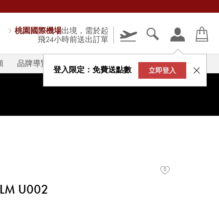
桃園國際機場
出境，需於起
飛24小時前送出訂單
類
品牌導覽
V-STORY
登入限定：免費送點數
立即登入
LM U002
蕉