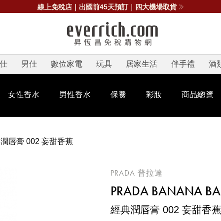
線上免稅店｜出國前45天預訂｜四大機場取貨
仕
男仕
數位家電
玩具
居家生活
伴手禮
酒
女性香水
男性香水
保養
彩妝
商品總覽
潤唇膏 002 妄甜香蕉
PRADA 普拉達
PRADA BANANA BA
經典潤唇膏 002 妄甜香