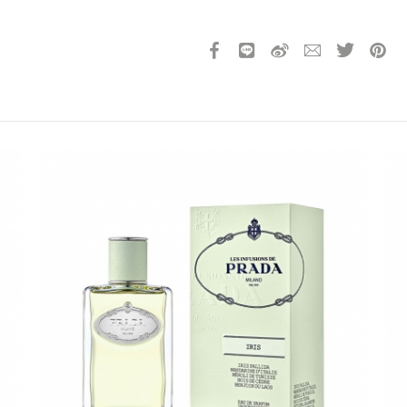
一抹搶眼：裸透珊瑚橘底色閃映出隨
光。
一抹多用：顛覆潤唇膏唯一用途印象
多功能玩妝棒，讓您聚焦全場目光、
請選擇您的搭機地點
一抹呵護：延續經典潤唇膏系列成分
達到潤澤順滑、深度保濕功效，同時
桃園國際機場(TPE)
臺北松山機場(TSA)
產品經過 148 名消費者的測試驗證
臺中國際機場(RMQ)
高雄國際機場(KHH)
產品13碼代號
2146320642700
折扣通知
您必須登入才有辦法使用喜愛清單！
折扣通知
醒您：
品線上預訂服務限
國際線出境旅客
使用
機場的下單時間皆不相同，細節或訂購流程指引，請瀏覽
購物