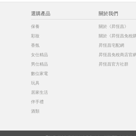
選購產品
關於我們
保養
關於《昇恆昌》
彩妝
關於《昇恆昌免稅
香氛
昇恆昌宅配網
女仕精品
昇恆昌免稅商店官
男仕精品
昇恆昌官方社群
數位家電
玩具
居家生活
伴手禮
酒類