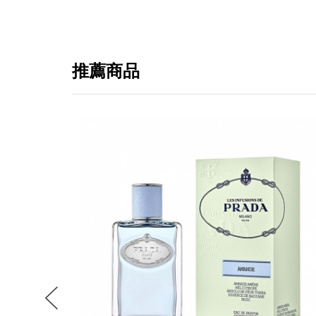
推薦商品
提
免稅
不同
明
。