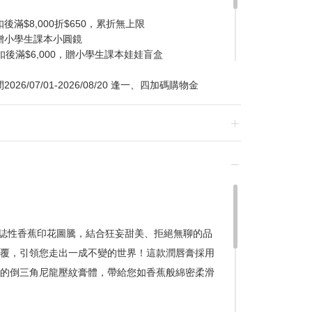
滿$8,000折$650，累折無上限
贈小學生課本小圓鏡
扣後滿$6,000，贈小學生課本娃娃盲盒
/07/01-2026/08/20 逢一、四加碼購物金
換貨，須整筆刷退後重新購買
系列的標誌性香蕉印花圖騰，結合狂妄甜美、拒絕無聊的品
覆，引領您走出一成不變的世界！這款潤唇膏採用
贈品皆為數量有限，送完為止
的倒三角尼龍壓紋膏體，帶給您如香蕉般綿密柔滑
達到滿額優惠門檻，以系統計算為準
計
留變更或終止之權利