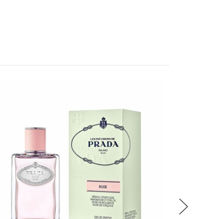
光線瞬變的暖金粉鑽，散發出精緻的細閃蕉黃偏
，可疊加於唇部或使用於臉頰、眼睛、身體等處的
稍後決定
時髦在線。
，添加比菲德益菌萃取和荷荷巴油，塗抹於雙唇能
強化唇部保護，提供長達 24 小時的舒適感。這款
。
P
流程說