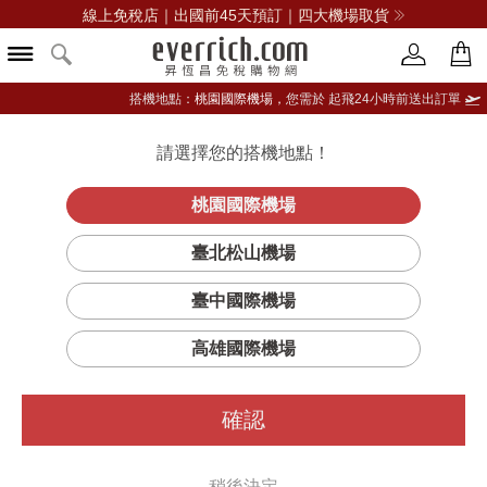
線上免稅店｜出國前45天預訂｜四大機場取貨
搭機地點：
桃園國際機場，
您需於 起飛24小時前送出訂單
請選擇您的搭機地點！
登入限定：免費送點數
品牌選單
立即登入
桃園國際機場
尼龍柔霧唇膏
首頁
彩妝
唇部彩妝
普拉達
臺北松山機場
臺中國際機場
高雄國際機場
確認
稍後決定