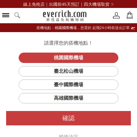
線上免稅店｜出國前45天預訂｜四大機場取貨
搭機地點：
桃園國際機場，
您需於 起飛24小時前送出訂單
請選擇您的搭機地點！
登入限定：免費送點數
品牌選單
立即登入
桃園國際機場
抗皺活膚前導
首頁
保養
臉部保養
希思黎
臺北松山機場
水精華
臺中國際機場
高雄國際機場
確認
稍後決定