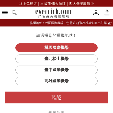
線上免稅店｜出國前45天預訂｜四大機場取貨
搭機地點：
桃園國際機場，
您需於 起飛24小時前送出訂單
請選擇您的搭機地點！
登入限定：免費送點數
品牌選單
立即登入
桃園國際機場
SK-II 光蘊輕透
首頁
保養
臉部保養
SK-II
臺北松山機場
CC霜 玫瑰粉
臺中國際機場
高雄國際機場
確認
稍後決定