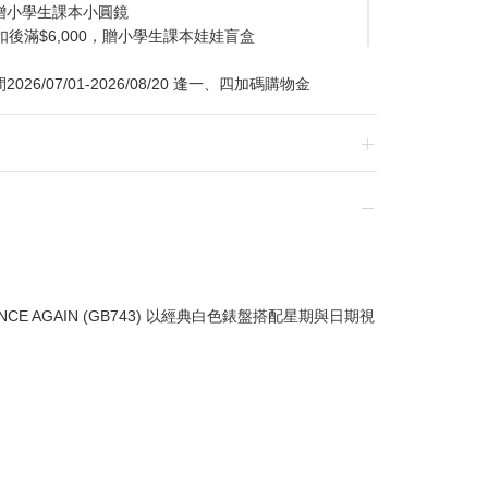
贈小學生課本小圓鏡
扣後滿$6,000，贈小學生課本娃娃盲盒
/07/01-2026/08/20 逢一、四加碼購物金
換貨，須整筆刷退後重新購買
 AGAIN (GB743) 以經典白色錶盤搭配星期與日期視
贈品皆為數量有限，送完為止
達到滿額優惠門檻，以系統計算為準
計
留變更或終止之權利