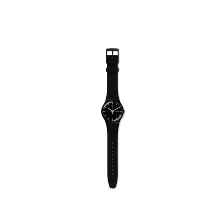
請選擇您的搭機地點
桃園國際機場(TPE)
臺北松山機場(TSA)
臺中國際機場(RMQ)
高雄國際機場(KHH)
折扣通知
您必須登入才有辦法使用喜愛清單！
折扣通知
醒您：
品線上預訂服務限
國際線出境旅客
使用
機場的下單時間皆不相同，細節或訂購流程指引，請瀏覽
購物