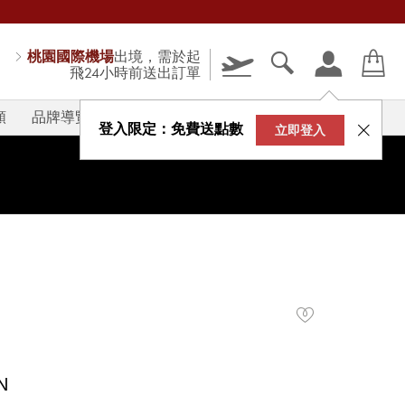
桃園國際機場
出境，需於起
飛24小時前送出訂單
類
品牌導覽
V-STORY
登入限定：免費送點數
立即登入
N