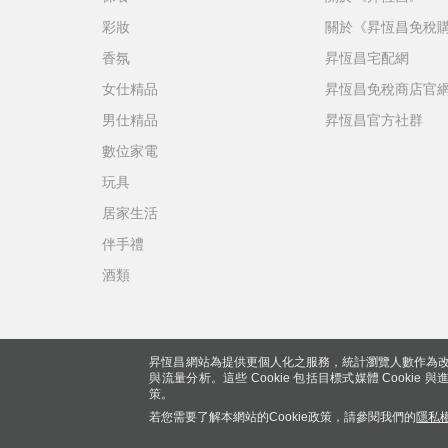
彩妝
關於《昇恆昌免稅
香氛
昇恆昌宅配網
女仕精品
昇恆昌免稅商店官
男仕精品
昇恆昌官方社群
數位家電
玩具
居家生活
伴手禮
酒類
昇恆昌網站為提供更個人化之服務，統計瀏覽人數作為改
與流量分析。這些 Cookie 包括目標式媒體 Cookie
策。
若您需要了解本網站的Cookie政策，請參閱我們的
隱私