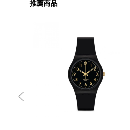
推薦商品
提
免稅
不同
明
。