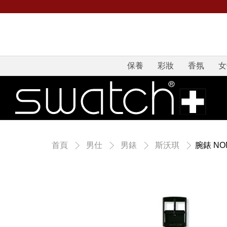
保養
彩妝
香氛
女
腕錶 NON
首頁
男仕
男錶
斯沃琪