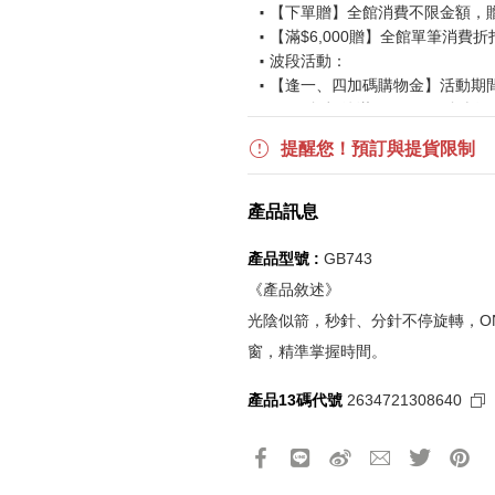
【下單贈】全館消費不限金額，
【滿$6,000贈】全館單筆消費折
波段活動：
【逢一、四加碼購物金】活動期間2026
$850 折扣後滿$15,000 可折抵
更多優惠請見
旅人挑戰賽
活動頁
提醒您！預訂與提貨限制
《刷指定信用卡優惠》
產品訊息
活動詳情請參見
信用卡優惠指南
如使用信用卡分期，無法部分退
產品型號 :
GB743
實際折扣金額以系統顯示為準
《產品敘述》
光陰似箭，秒針、分針不停旋轉，ONCE
《網站活動限制說明》
窗，精準掌握時間。
所有活動皆訂單成立時間為準，
所有活動皆以系統自動計算是否
產品13碼代號
2634721308640
所有活動皆不可不同訂單相互累
所有活動昇恆昌股份有限公司保