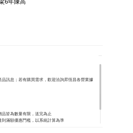
粱6年陳高
產品訊息；若有購買需求，歡迎洽詢昇恆昌各營業據
稍後決定
贈品皆為數量有限，送完為止
達到滿額優惠門檻，以系統計算為準
計