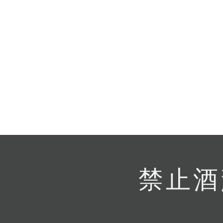
提
免稅
不同
明
。
禁止酒