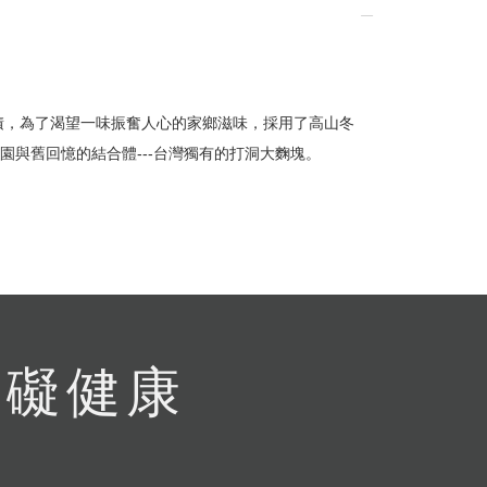
留變更或終止之權利
堆積，為了渴望一味振奮人心的家鄉滋味，採用了高山冬
流程說
園與舊回憶的結合體---台灣獨有的打洞大麴塊。
有礙健康