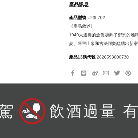
所有活動昇恆昌股份有限公司保
您必須登入才有辦法使用喜愛清單！
產品訊息
折扣通知
產品型號 :
23L702
醒您：
《產品敘述》
品線上預訂服務限
國際線出境旅客
使用
1949大遷徙的倉促加劇了鄉愁的
機場的下單時間皆不相同，細節或訂購流程指引，請瀏覽
購物
麥、阿里山泉和古法踩麴醞釀出新家
產品13碼代號
2826593000730
駕
飲酒過量 