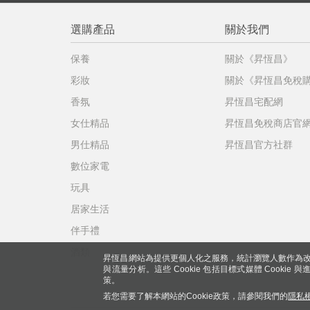
選購產品
關於我們
保養
關於《昇恆昌》
彩妝
關於《昇恆昌免稅
香氛
昇恆昌宅配網
女仕精品
昇恆昌免稅商店官
男仕精品
昇恆昌官方社群
數位家電
玩具
居家生活
伴手禮
酒類
昇恆昌網站為提供更個人化之服務，統計瀏覽人數作為改
與流量分析。這些 Cookie 包括目標式媒體 Cookie
策。
若您需要了解本網站的Cookie政策，請參閱我們的
隱私