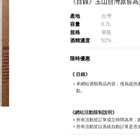
《目錄》玉山台灣原窖高
產地
台灣
容量
0.7L
規格
單瓶
酒精濃度
52%
限時優惠
《 目錄》
本網站酒類商品內容，僅為提供
點。
請選擇您的搭機地點
《網站活動限制說明》
桃園國際機場(TPE)
臺北松山機場(TSA)
所有活動皆訂單成立時間為準，
臺中國際機場(RMQ)
高雄國際機場(KHH)
所有活動皆以系統自動計算是否
所有活動皆不可不同訂單相互累
折扣通知