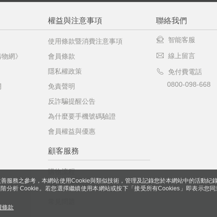
權益與注意事項
聯絡我們
智能客服
使用條款暨消費注意事項
線上留言
購物網》
會員條款
隱私權政策
免付費電話
0800-098-668
網
免責聲明
反詐騙提醒公告
為什麼要手機號碼驗證
會員權益與優惠
顧客服務
購物流程
善服務之參考，本網站使用Cookie與類似技術，管理及記錄您於本網站中的活動紀
購物注意事項
 與進階分析 Cookie。若您選擇繼續使用本網站或按下「接受所有Cookies」即表示您同
常見問題
權條款