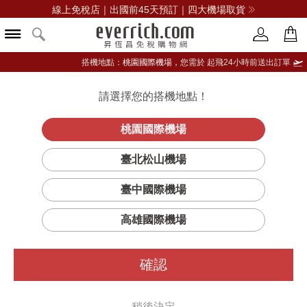
線上免稅店｜出國前45天預訂｜四大機場取貨
搭機地點：
桃園國際機場，
您需於 起飛24小時前送出訂單
請選擇您的搭機地點！
登入限定：免費送點數
立即登入
桃園國際機場
新動力
首頁
男仕
男錶
天梭表
臺北松山機場
Powermatic 80 Le Locle力洛克圖騰紋機械錶
臺中國際機場
高雄國際機場
確認
稍後決定