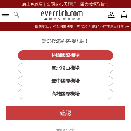
線上免稅店｜出國前45天預訂｜四大機場取貨
搭機地點：
桃園國際機場，
您需於 起飛24小時前送出訂單
請選擇您的搭機地點！
登入限定：免費送點數
立即登入
桃園國際機場
天梭卡森高級自動
首頁
女仕
女錶
天梭表
臺北松山機場
女士腕錶
臺中國際機場
高雄國際機場
確認
稍後決定