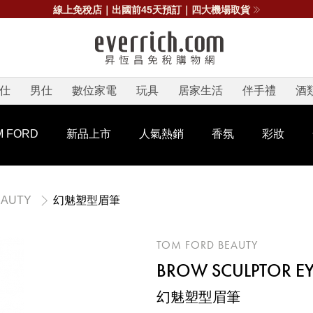
線上免稅店｜出國前45天預訂｜四大機場取貨
仕
男仕
數位家電
玩具
居家生活
伴手禮
酒
 FORD
新品上市
人氣熱銷
香氛
彩妝
幻魅塑型眉筆
EAUTY
TOM FORD BEAUTY
BROW SCULPTOR E
幻魅塑型眉筆