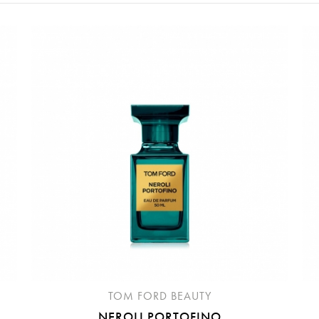
請選擇您的搭機地點
桃園國際機場(TPE)
臺北松山機場(TSA)
臺中國際機場(RMQ)
高雄國際機場(KHH)
折扣通知
您必須登入才有辦法使用喜愛清單！
您必須登入才有辦法使用喜愛清單！
折扣通知
醒您：
品線上預訂服務限
國際線出境旅客
使用
機場的下單時間皆不相同，細節或訂購流程指引，請瀏覽
購物
TOM FORD BEAUTY
NEROLI PORTOFINO