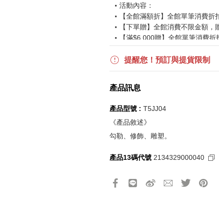
活動內容：
【全館滿額折】全館單筆消費折扣後
【下單贈】全館消費不限金額，
【滿$6,000贈】全館單筆消費折
波段活動：
【逢一、四加碼購物金】活動期間2026
提醒您！預訂與提貨限制
$850 折扣後滿$15,000 可折抵
更多優惠請見
旅人挑戰賽
活動頁
產品訊息
《刷指定信用卡優惠》
產品型號 :
T5JJ04
活動詳情請參見
信用卡優惠指南
《產品敘述》
如使用信用卡分期，無法部分退
勾勒、修飾、雕塑。
實際折扣金額以系統顯示為準
產品13碼代號
2134329000040
《網站活動限制說明》
所有活動皆訂單成立時間為準，
所有活動皆以系統自動計算是否
所有活動皆不可不同訂單相互累
所有活動昇恆昌股份有限公司保