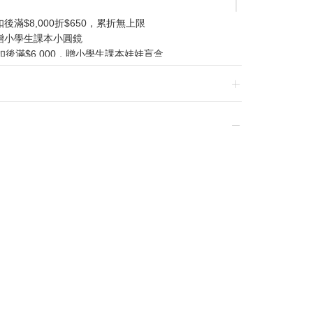
滿$8,000折$650，累折無上限
贈小學生課本小圓鏡
扣後滿$6,000，贈小學生課本娃娃盲盒
/07/01-2026/08/20 逢一、四加碼購物金
換貨，須整筆刷退後重新購買
贈品皆為數量有限，送完為止
達到滿額優惠門檻，以系統計算為準
計
留變更或終止之權利