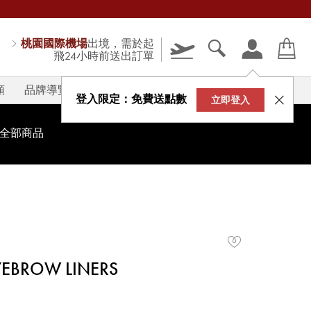
桃園國際機場
出境，需於起
飛24小時前送出訂單
類
品牌導覽
V-STORY
登入限定：免費送點數
立即登入
全部商品
YEBROW LINERS